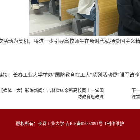
次活动为契机，将进一步引导高校师生在新时代弘扬爱国主义
链接：
长春工业大学举办“国防教育在工大”系列活动暨“强军铸魂
【媒体工大】彩练新闻：吉林省60余所高校同上一堂国
下一
防教育思政课
课堂
版权所有：长春工业大学
吉ICP备05002091号-1
制作维护