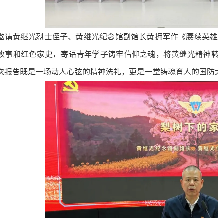
邀请黄继光烈士侄子、黄继光纪念馆副馆长黄拥军作《赓续英雄
故事和红色家史，寄语青年学子铸牢信仰之魂，将黄继光精神
次报告既是一场动人心弦的精神洗礼，更是一堂铸魂育人的国防