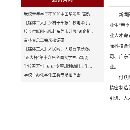
我校青年学子在2026中国华服周·吉韵…
新闻
【媒体工大】乡村干部报：校地牵手，…
业生“春
校长付跃刚带队赴东莞市开展“访企拓…
业人才需
吉林省总工会来校调研
际科技合
【媒体工大】人民网：大咖要来长春，…
司、广东
“正大杯”第十六届全国大学生市场调…
学校召开“十五五”专项规划编制工作…
业。
学校举办化学化工类专场招聘会
付跃
精密制造
引进、人